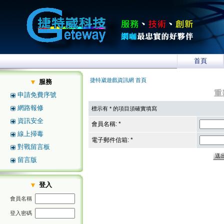
首頁
捷特崴遊戲資訊網 首頁
服務
重
申請免費序號
網路報修
標示有 * 的項目須確實填寫
資訊安全
會員名稱: *
線上掃毒
電子郵件信箱: *
對戰留言板
留言版
登入
會員名稱
登入密碼