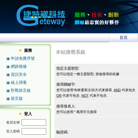
首頁
服務
本站搜尋系統
申請免費序號
網路報修
指定主題類型:
資訊安全
您可以指定一種主題類型, 當做搜尋的依據
線上掃毒
搜尋關鍵字:
對戰留言板
您可以使用'布林運算法'的方式來搜尋.
AND
代表包含.
OR
代表可包含.
NOT
代表不包含.
留言版
搜尋發表人:
您可以使用 * 萬用字元搜尋
登入
會員名稱
登入密碼
驗證碼: