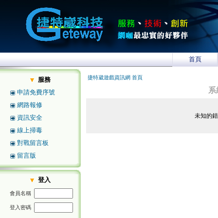
首頁
捷特崴遊戲資訊網 首頁
服務
系
申請免費序號
網路報修
未知的
資訊安全
線上掃毒
對戰留言板
留言版
登入
會員名稱
登入密碼