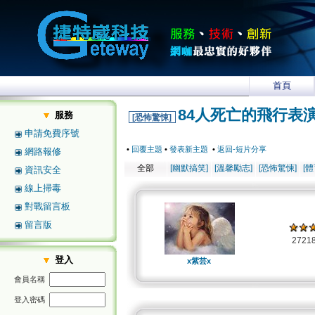
首頁
84人死亡的飛行表
服務
[恐怖驚悚]
申請免費序號
•
回覆主題
•
發表新主題
•
返回-短片分享
網路報修
全部
[幽默搞笑]
[溫馨勵志]
[恐怖驚悚]
[
資訊安全
線上掃毒
對戰留言板
留言版
2721
登入
x紫芸x
會員名稱
登入密碼