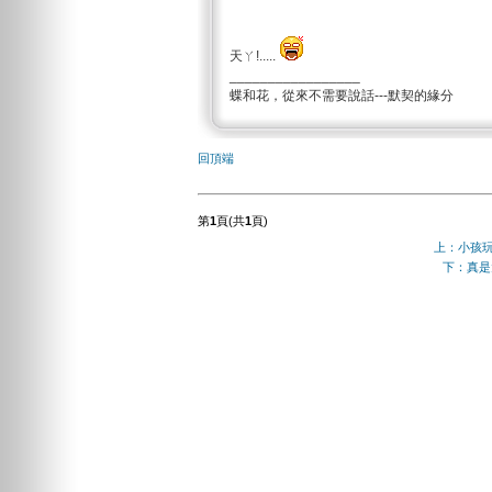
天ㄚ!.....
_________________
蝶和花，從來不需要說話---默契的緣分
回頂端
第
1
頁(共
1
頁)
上：小孩
下：真是